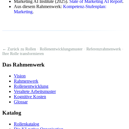
Marketing AI Institute (2025).
State of Marketing AI Report
.
Aus diesem Rahmenwerk:
Kompetenz-Stufenplan:
Marketing
.
← Zurück zu Rollen
·
Rollenentwicklungsmuster
·
Referenzrahmenwerk
·
Ihre Rolle transformieren
Das Rahmenwerk
Vision
Rahmenwerk
Rollenentwicklung
Veraltete Arbeitsmuster
Kognitive Kosten
Glossar
Katalog
Rollenkatalog