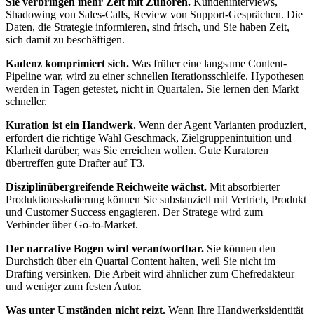
Sie verbringen mehr Zeit mit Zuhören.
Kundeninterviews,
Shadowing von Sales-Calls, Review von Support-Gesprächen. Die
Daten, die Strategie informieren, sind frisch, und Sie haben Zeit,
sich damit zu beschäftigen.
Kadenz komprimiert sich.
Was früher eine langsame Content-
Pipeline war, wird zu einer schnellen Iterationsschleife. Hypothesen
werden in Tagen getestet, nicht in Quartalen. Sie lernen den Markt
schneller.
Kuration ist ein Handwerk.
Wenn der Agent Varianten produziert,
erfordert die richtige Wahl Geschmack, Zielgruppenintuition und
Klarheit darüber, was Sie erreichen wollen. Gute Kuratoren
übertreffen gute Drafter auf T3.
Disziplinübergreifende Reichweite wächst.
Mit absorbierter
Produktionsskalierung können Sie substanziell mit Vertrieb, Produkt
und Customer Success engagieren. Der Stratege wird zum
Verbinder über Go-to-Market.
Der narrative Bogen wird verantwortbar.
Sie können den
Durchstich über ein Quartal Content halten, weil Sie nicht im
Drafting versinken. Die Arbeit wird ähnlicher zum Chefredakteur
und weniger zum festen Autor.
Was unter Umständen nicht reizt.
Wenn Ihre Handwerksidentität