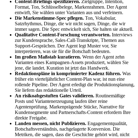
Content-Briefings spezifizieren.
Zielgruppe, Intention,
Format, Ton, Schlüsselbelege, Markenrahmen. Der Agent
entwirft, Sie wählen unter Varianten aus und verfeinern.
Die Markenstimme-Spec pflegen.
Ton, Vokabular,
Satzrhythmus, Dinge, die wir nicht sagen, Dinge, die wir
immer sagen. Die Spec entwickelt sich, Sie halten sie aktuell.
Qualitative Content-Forschung verantworten.
Interviews
zur Kundensprache, Sales-Call-Transkripte, Themen aus
Support-Gesprächen. Der Agent legt Muster vor, Sie
interpretieren, was sie für die Botschaft bedeuten.
Im großen Maßstab kuratieren.
Wenn der Agent zehn
Varianten eines Kampagnen-Assets produziert, wählen Sie
jene, die landet. Kuration ist jetzt das Handwerk.
Redaktionspläne in komprimierter Kadenz führen.
Was
früher ein vierteljährlicher Content-Plan war, ist nun eine
rollende Pipeline. Der Agent erledigt die Produktionsplanung,
Sie liefern das redaktionelle Urteil.
An risikoabgestuften Gates validieren.
Routinemäßige
Posts und Variantenerzeugung laufen über reine
Agentenprüfung. Markenprägende Stücke, Narrative für
Kundensegmente und Partnerschafts-Content erfordern Ihre
direkte Freigabe.
Landen messen, nicht Publizieren.
Engagementqualität,
Botschaftsverständnis, nachgelagerte Konversion. Die
Metriken, die sagen, dass die Geschichte gehört wird, nicht