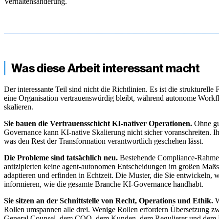
Verhaltensänderung.
Was diese Arbeit interessant macht
Der interessante Teil sind nicht die Richtlinien. Es ist die strukturelle
eine Organisation vertrauenswürdig bleibt, während autonome Workf
skalieren.
Sie bauen die Vertrauensschicht KI-nativer Operationen.
Ohne gu
Governance kann KI-native Skalierung nicht sicher voranschreiten. Ihr
was den Rest der Transformation verantwortlich geschehen lässt.
Die Probleme sind tatsächlich neu.
Bestehende Compliance-Rahm
antizipierten keine agent-autonomen Entscheidungen im großen Maßs
adaptieren und erfinden in Echtzeit. Die Muster, die Sie entwickeln, 
informieren, wie die gesamte Branche KI-Governance handhabt.
Sie sitzen an der Schnittstelle von Recht, Operations und Ethik.
W
Rollen umspannen alle drei. Wenige Rollen erfordern Übersetzung z
General Counsel, dem COO, dem Kunden, dem Regulierer und dem 