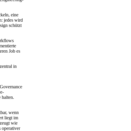
ckeln, eine
n: jedes wird
sign schützt
kflows
entierte
deren Job es
entral in
 Governance
ce-
 halten.
tbar, wenn
rt liegt im
rzeugt wie
 operativer