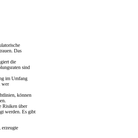
ulatorische
trauen. Das
giert die
olungsraten sind
ung im Umfang
d wer
htlinien, können
en.
e Risiken über
gt werden. Es gibt
, erzeugte