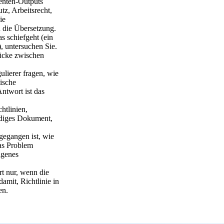
nten-Outputs
z, Arbeitsrecht,
ie
 die Übersetzung.
 schiefgeht (ein
, untersuchen Sie.
Lücke zwischen
ierer fragen, wie
ische
Antwort ist das
htlinien,
endiges Dokument,
egangen ist, wie
das Problem
igenes
t nur, wenn die
amit, Richtlinie in
en.