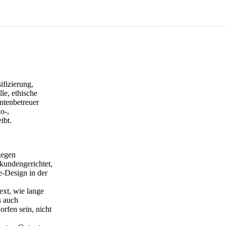
ifizierung,
le, ethische
entenbetreuer
o-,
ibt.
egen
kundengerichtet,
te-Design in der
xt, wie lange
s auch
orfen sein, nicht