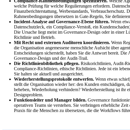
Compliance-Rahmenbedingungen spezifizieren.
Welche Age
welche Prüfung für welche Regulierungen erfordern. Datenschut
Finanzberichterstattung, Werbestandards, Verbraucherschutz. D
Rahmenbedingungen übersetzen in Gate-Regeln, Sie definieren
Incident-Analyse auf Governance-Ebene führen.
Wenn etwas
Datenschutzleck, ein Compliance-Verstoß, ein Kundenschaden)
Die Ursache liegt meist im Governance-Design oder in einer 
Richtlinie und Betrieb.
Mit Recht und externen Auditoren koordinieren.
Wenn Regul
die Organisation angemessene menschliche Aufsicht über agent
Entscheidungen sicherstellt, haben Sie die Antwort bereit. Die 
Governance-Design und der Audit-Trail.
Die Richtlinienbibliothek pflegen.
Risikorichtlinien, Audit-Ric
Compliance-Richtlinien, ethische Richtlinien. Jede ist ein leb
Sie halten sie aktuell und ausgerichtet.
Wiederherstellungsprotokolle entwerfen.
Wenn etwas schiefg
stellt die Organisation wieder her: den Kunden entschädigen, 
beheben, Wiederholung verhindern? Wiederherstellung ist ihr e
Designproblem.
Funktionsleiter und Manager bilden.
Governance funktionier
operativen Teams sie verstehen. Sie verbringen erhebliche Zeit d
Praxis für die Menschen zu übersetzen, die die Workflows führ