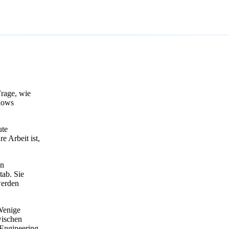
 Frage, wie
lows
te
e Arbeit ist,
en
tab. Sie
werden
enige
wischen
Engineering-