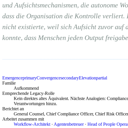
und Aufsichtsmechanismen, die autonome Wor
dass die Organisation die Kontrolle verliert. 
nicht existierte, weil sich Aufsicht zuvor auf
konnte, dass Menschen jeden Output freigabe
Emergence
primary
Convergence
secondary
Elevation
partial
Familie
Aufkommend
Entsprechende Legacy-Rolle
Kein direktes altes Äquivalent. Nächste Analogien: Compliance O
Verantwortungen hinzu.
Berichtet an
General Counsel, Chief Compliance Officer, Chief Risk Office
Arbeitet zusammen mit
Workflow-Architekt
·
Agentenbetreuer
·
Head of People Opera