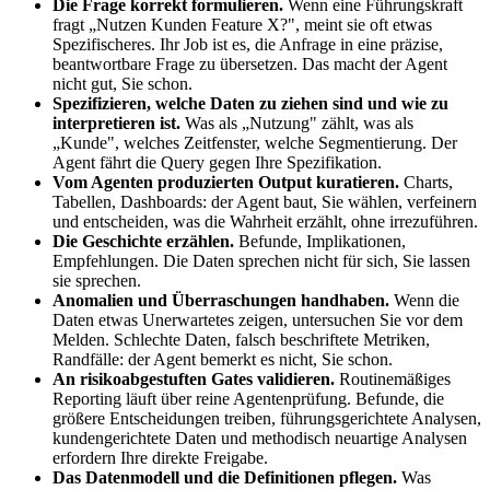
Die Frage korrekt formulieren.
Wenn eine Führungskraft
fragt „Nutzen Kunden Feature X?", meint sie oft etwas
Spezifischeres. Ihr Job ist es, die Anfrage in eine präzise,
beantwortbare Frage zu übersetzen. Das macht der Agent
nicht gut, Sie schon.
Spezifizieren, welche Daten zu ziehen sind und wie zu
interpretieren ist.
Was als „Nutzung" zählt, was als
„Kunde", welches Zeitfenster, welche Segmentierung. Der
Agent fährt die Query gegen Ihre Spezifikation.
Vom Agenten produzierten Output kuratieren.
Charts,
Tabellen, Dashboards: der Agent baut, Sie wählen, verfeinern
und entscheiden, was die Wahrheit erzählt, ohne irrezuführen.
Die Geschichte erzählen.
Befunde, Implikationen,
Empfehlungen. Die Daten sprechen nicht für sich, Sie lassen
sie sprechen.
Anomalien und Überraschungen handhaben.
Wenn die
Daten etwas Unerwartetes zeigen, untersuchen Sie vor dem
Melden. Schlechte Daten, falsch beschriftete Metriken,
Randfälle: der Agent bemerkt es nicht, Sie schon.
An risikoabgestuften Gates validieren.
Routinemäßiges
Reporting läuft über reine Agentenprüfung. Befunde, die
größere Entscheidungen treiben, führungsgerichtete Analysen,
kundengerichtete Daten und methodisch neuartige Analysen
erfordern Ihre direkte Freigabe.
Das Datenmodell und die Definitionen pflegen.
Was