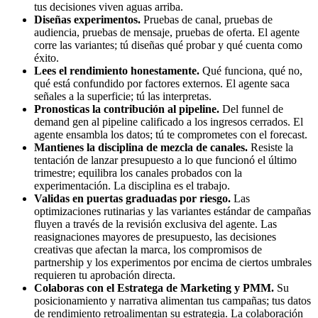
tus decisiones viven aguas arriba.
Diseñas experimentos.
Pruebas de canal, pruebas de
audiencia, pruebas de mensaje, pruebas de oferta. El agente
corre las variantes; tú diseñas qué probar y qué cuenta como
éxito.
Lees el rendimiento honestamente.
Qué funciona, qué no,
qué está confundido por factores externos. El agente saca
señales a la superficie; tú las interpretas.
Pronosticas la contribución al pipeline.
Del funnel de
demand gen al pipeline calificado a los ingresos cerrados. El
agente ensambla los datos; tú te comprometes con el forecast.
Mantienes la disciplina de mezcla de canales.
Resiste la
tentación de lanzar presupuesto a lo que funcionó el último
trimestre; equilibra los canales probados con la
experimentación. La disciplina es el trabajo.
Validas en puertas graduadas por riesgo.
Las
optimizaciones rutinarias y las variantes estándar de campañas
fluyen a través de la revisión exclusiva del agente. Las
reasignaciones mayores de presupuesto, las decisiones
creativas que afectan la marca, los compromisos de
partnership y los experimentos por encima de ciertos umbrales
requieren tu aprobación directa.
Colaboras con el Estratega de Marketing y PMM.
Su
posicionamiento y narrativa alimentan tus campañas; tus datos
de rendimiento retroalimentan su estrategia. La colaboración