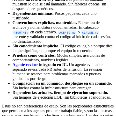
muestran lo que se está llamando. Sin fábricas opacas, sin
despachadores genéricos.
Dependencias mínimas.
Pocos paquetes, cada uno
justificado.
Convenciones explícitas, mantenidas.
Estructura de
archivos y nomenclatura documentadas. Encabezado
en cada archivo.
o
ABOUTME:
AGENTS.md
CLAUDE.md
presente y validado contra el código al inicio de cada sesión,
no desactualizado.
Sin conocimiento implícito.
El código es legible porque dice
lo que significa, no porque el equipo lo recuerde.
Pruebas como contratos.
Mocks simples, aserciones de
comportamiento, nombres legibles.
Agente revisor
integrado en IC.
Un agente evaluador
separado revisa cada PR antes de la fusión. La revisión
humana se reserva para problemas marcados y puertas
graduadas por riesgo.
Compilación en un comando, despliegue en un comando.
Sin luchar contra la infraestructura para entregar.
Dependencias actuales, tiempo de ejecución soportado.
Sin tiempos de ejecución EOL, sin bibliotecas abandonadas.
Estas no son preferencias de estilo. Son las propiedades estructurales
que permiten a los agentes producir trabajo fiable, y son las mismas
propiedades que hacen productivos a los humanos. Las dos no están