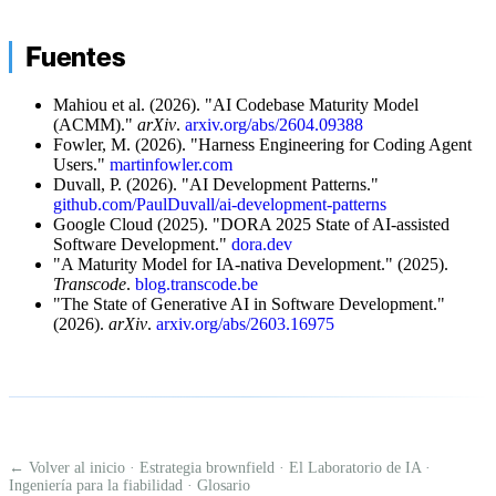
Fuentes
Mahiou et al. (2026). "AI Codebase Maturity Model
(ACMM)."
arXiv
.
arxiv.org/abs/2604.09388
Fowler, M. (2026). "Harness Engineering for Coding Agent
Users."
martinfowler.com
Duvall, P. (2026). "AI Development Patterns."
github.com/PaulDuvall/ai-development-patterns
Google Cloud (2025). "DORA 2025 State of AI-assisted
Software Development."
dora.dev
"A Maturity Model for IA-nativa Development." (2025).
Transcode
.
blog.transcode.be
"The State of Generative AI in Software Development."
(2026).
arXiv
.
arxiv.org/abs/2603.16975
← Volver al inicio
·
Estrategia brownfield
·
El Laboratorio de IA
·
Ingeniería para la fiabilidad
·
Glosario