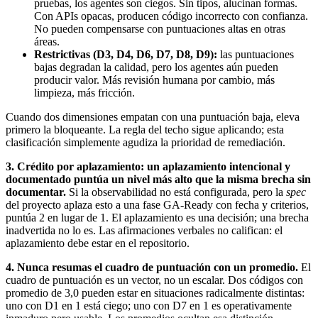
pruebas, los agentes son ciegos. Sin tipos, alucinan formas.
Con APIs opacas, producen código incorrecto con confianza.
No pueden compensarse con puntuaciones altas en otras
áreas.
Restrictivas (D3, D4, D6, D7, D8, D9):
las puntuaciones
bajas degradan la calidad, pero los agentes aún pueden
producir valor. Más revisión humana por cambio, más
limpieza, más fricción.
Cuando dos dimensiones empatan con una puntuación baja, eleva
primero la bloqueante. La regla del techo sigue aplicando; esta
clasificación simplemente agudiza la prioridad de remediación.
3. Crédito por aplazamiento: un aplazamiento intencional y
documentado puntúa un nivel más alto que la misma brecha sin
documentar.
Si la observabilidad no está configurada, pero la
spec
del proyecto aplaza esto a una fase GA-Ready con fecha y criterios,
puntúa 2 en lugar de 1. El aplazamiento es una decisión; una brecha
inadvertida no lo es. Las afirmaciones verbales no califican: el
aplazamiento debe estar en el repositorio.
4. Nunca resumas el cuadro de puntuación con un promedio.
El
cuadro de puntuación es un vector, no un escalar. Dos códigos con
promedio de 3,0 pueden estar en situaciones radicalmente distintas:
uno con D1 en 1 está ciego; uno con D7 en 1 es operativamente