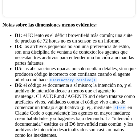
Notas sobre las dimensiones menos evidentes:
D1
: el IC lento es el déficit brownfield más común; una suite
de pruebas de 72 horas no es un sensor, es un informe.
D3
: los archivos pequeños no son una preferencia de estilo,
son una disciplina de ventana de contexto; los agentes que
necesitan tres archivos para entender una función alucinan las
partes faltantes.
D5
: las abstracciones opacas no solo ocultan detalles, sino que
producen código incorrecto con confianza cuando el agente
adivina qué hace
.
UserFactory.resolve()
D6
: el código se documenta a sí mismo; la intención no, y el
archivo de intención decae a menos que el agente lo
mantenga. CLAUDE.md / AGENTS.md deben tratarse como
artefactos vivos, validados contra el código vivo antes de
comenzar un trabajo significativo (p. ej., mediante
en
/init
Claude Code o equivalente); los agentes en mayor madurez
crean habilidades y subagentes bajo demanda. La "intención
documentada" estática es el D6 brownfield más común, y los
archivos de intención desactualizados son casi tan malos
como los inexistentes.