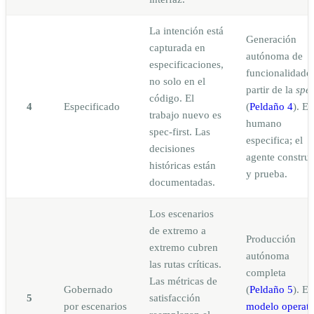
La intención está
Generación
capturada en
autónoma de
especificaciones,
funcionalidade
no solo en el
partir de la
spe
código. El
4
Especificado
(
Peldaño 4
). El
trabajo nuevo es
humano
spec-first. Las
especifica; el
decisiones
agente constru
históricas están
y prueba.
documentadas.
Los escenarios
de extremo a
Producción
extremo cubren
autónoma
las rutas críticas.
completa
Las métricas de
Gobernado
(
Peldaño 5
). El
5
satisfacción
por escenarios
modelo operati