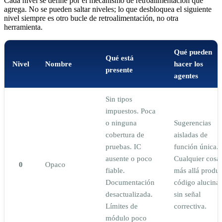
Cada nivel se define por el mecanismo de retroalimentación que
agrega. No se pueden saltar niveles; lo que desbloquea el siguiente
nivel siempre es otro bucle de retroalimentación, no otra
herramienta.
Qué pueden
Qué está
Nivel
Nombre
hacer los
presente
agentes
Sin tipos
impuestos. Poca
o ninguna
Sugerencias
cobertura de
aisladas de
pruebas. IC
función única.
ausente o poco
Cualquier cosa
0
Opaco
fiable.
más allá produ
Documentación
código alucina
desactualizada.
sin señal
Límites de
correctiva.
módulo poco