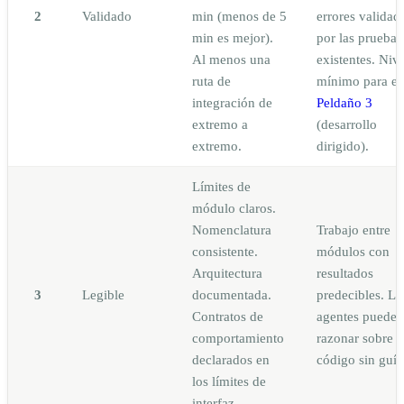
2
Validado
min (menos de 5
errores validad
min es mejor).
por las pruebas
Al menos una
existentes. Nive
ruta de
mínimo para el
integración de
Peldaño 3
extremo a
(desarrollo
extremo.
dirigido).
Límites de
módulo claros.
Nomenclatura
Trabajo entre
consistente.
módulos con
Arquitectura
resultados
3
Legible
documentada.
predecibles. Lo
Contratos de
agentes pueden
comportamiento
razonar sobre e
declarados en
código sin guía
los límites de
interfaz.