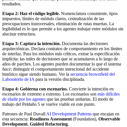
resultados.
Etapa 2: Haz el código legible.
Nomenclatura consistente, tipos
impuestos, límites de módulo claros, centralización de las
preocupaciones transversales, eliminación de rutas muertas. La
legibilidad es lo que permite a los agentes trabajar entre módulos sin
alucinar estructura.
Etapa 3: Captura la intención.
Documenta las decisiones
arquitectónicas. Declara contratos de comportamiento en los límites
de interfaz. Para los módulos más críticos, extrae la especificación
implícita: las miles de decisiones que se acumularon a lo largo de
años de parches. Los agentes pueden documentar lo que el sistema
hace
; distinguir el comportamiento intencional del accidente
histórico sigue siendo humano. Ver la
secuencia brownfield del
Laboratorio de IA
para la versión disciplinada.
Etapa 4: Gobierna con escenarios.
Convierte la intención en
escenarios de extremo a extremo. Los escenarios son
más difíciles
de eludir por los agentes
que las pruebas unitarias. El modo de
trabajo del Peldaño 5 se vuelve viable en este punto.
Patrones de Paul Duvall
AI Development Patterns
que encajan en
esta secuencia:
Readiness Assessment
(Foundation),
Observable
Development
,
Guided Refactoring
.