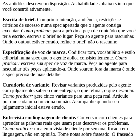
As aptidões descrevem disposição. As habilidades abaixo são o que
você constrói ativamente.
Escrita de brief.
Comprimir intenção, audiência, restrições e
critérios de sucesso numa spec apertada que o agente consiga
executar.
Como praticar:
para a próxima peça de conteúdo que você
teria escrito, escreva o brief no lugar. Peça ao agente para rascunhar.
Onde o output estiver errado, refine o brief, não o rascunho.
Especificação de voz de marca.
Codificar tom, vocabulário e estilo
editorial numa spec que o agente aplica consistentemente.
Como
praticar:
escreva sua spec de voz de marca. Peça ao agente para
rascunhar três peças aplicando-a. Onde soarem fora da marca é onde
a spec precisa de mais detalhe.
Curadoria de variante.
Revisar variantes produzidas pelo agente
com julgamento: saber o que entregar, o que refinar, o que descartar.
Como praticar:
gere cinco variantes para uma peça real. Articule
por que cada uma funciona ou não. Acompanhe quando seu
julgamento inicial estava errado.
Entrevista em linguagem de cliente.
Conversar com clientes para
aprender as palavras reais que usam para descrever os problemas.
Como praticar:
uma entrevista de cliente por semana, focada em
linguagem, não em opinião. Tome notas sobre fraseado. O fraseado