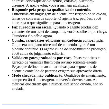
de frase, coisas-que-não-dizemos, coisas-que-sempre-
dizemos. A spec evolui; você a mantém atualizada.
Responde pela pesquisa qualitativa de conteúdo.
Entrevistas em linguagem de cliente, transcrições de sales-call,
temas de conversa de suporte. O agente traz padrões; você
interpreta o que significam para a mensagem.
Faz curadoria em escala.
Quando o agente produz dez
variantes de um asset de campanha, você escolhe a que chega.
Curadoria é o ofício agora.
Conduz calendários editoriais em cadência comprimida.
O que era um plano trimestral de conteúdo agora é um
pipeline contínuo. O agente cuida do
scheduling
de produção;
você cuida do julgamento editorial.
Valida em gates graduados por risco.
Posts rotineiros e
geração de variantes fluem pela revisão somente-agente.
Peças que definem marca, narrativas para segmentos de
cliente e conteúdo de parceria exigem sua aprovação direta.
Mede chegada, não publicação.
Qualidade de engajamento,
compreensão da mensagem, conversão downstream. As
métricas que dizem que a história está sendo ouvida, não só
enviada.