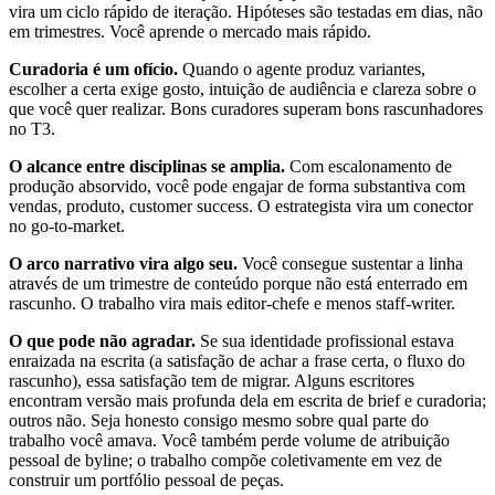
vira um ciclo rápido de iteração. Hipóteses são testadas em dias, não
em trimestres. Você aprende o mercado mais rápido.
Curadoria é um ofício.
Quando o agente produz variantes,
escolher a certa exige gosto, intuição de audiência e clareza sobre o
que você quer realizar. Bons curadores superam bons rascunhadores
no T3.
O alcance entre disciplinas se amplia.
Com escalonamento de
produção absorvido, você pode engajar de forma substantiva com
vendas, produto, customer success. O estrategista vira um conector
no go-to-market.
O arco narrativo vira algo seu.
Você consegue sustentar a linha
através de um trimestre de conteúdo porque não está enterrado em
rascunho. O trabalho vira mais editor-chefe e menos staff-writer.
O que pode não agradar.
Se sua identidade profissional estava
enraizada na escrita (a satisfação de achar a frase certa, o fluxo do
rascunho), essa satisfação tem de migrar. Alguns escritores
encontram versão mais profunda dela em escrita de brief e curadoria;
outros não. Seja honesto consigo mesmo sobre qual parte do
trabalho você amava. Você também perde volume de atribuição
pessoal de byline; o trabalho compõe coletivamente em vez de
construir um portfólio pessoal de peças.