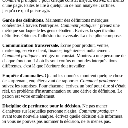
Comment pratiquer :
pour chaque constat majeur, écrivez un mémo
d'une page. Faites-le lire à quelqu'un de non-analyste ; raffinez
jusqu'à ce qu'il puisse agir.
Garde des définitions.
Maintenir des définitions métriques
cohérentes à travers l'entreprise.
Comment pratiquer :
prenez une
métrique sur laquelle les gens débattent. Écrivez la spécification
définitive. Obtenez l'adhésion transversale. La discipline compose.
Communication transversale.
Écrire pour produit, ventes,
marketing, service client, finance, ingénierie simultanément.
Comment pratiquer :
rédigez un constat. Montrez à une personne de
chaque fonction. Là où ils sont confus ou ont des interprétations
différentes, c'est là que l'écriture doit travailler.
Enquête d'anomalies.
Quand les données montrent quelque chose
de surprenant, enquêter avant de rapporter.
Comment pratiquer :
suivez les surprises. Pour chacune, écrivez un bref pour dire si c'était
réel, un problème d'instrumentation ou une dérive de définition. Le
patron est votre entraînement.
Discipline de pertinence pour la décision.
Ne pas mener
d'analyses sur lesquelles personne n'agira.
Comment pratiquer :
avant toute nouvelle analyse, écrivez quelle décision elle informera.
Si vous ne pouvez pas nommer la décision, ne la menez pas.