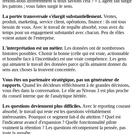
ferions-nous différemment si nous savions cela ? » L'agent fait surgir
les patrons ; vous faites surgir le sens.
La portée transversale s'élargit substantiellement.
Ventes,
produit, marketing, service client, opérations, finance : ils ont tous
besoin de vous. Avec le travail de requête absorbé, vous avez du
temps pour un engagement substantiel avec chacun. Peu de rôles
voient autant de l'entreprise.
L'interprétation est un métier.
Les données ont de nombreuses
histoires possibles. Choisir la bonne (celle qui est vraie, actionnable
et honnête face à l'incertitude) est une vraie compétence. Les gens
qui aimaient le travail des données parce qu'ils aimaient donner du
sens aux choses la trouvent concentrée.
Vous êtes un partenaire stratégique, pas un générateur de
rapports.
Quand les décideurs réfléchissent à de grandes décisions,
vous êtes dans la conversation. Le rôle au Niveau 3 est plus proche
du conseil interne que de l'analytique héritée.
Les questions deviennent plus difficiles.
Avec le reporting courant
absorbé, le travail qui reste est les questions véritablement
intéressantes. Pourquoi ce segment fait-il du attrition ? Quel est
l'indicateur avancé d'expansion ? Quelle fonctionnalité pilote
vraiment la rétention ? Les questions récompensent la pensée, pas
juste la requête.