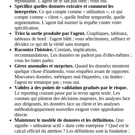
répondable. L'agent ne le fait pas bien ; vous oui.
Spécifiez quelles données extraire et comment les
interpréter.
Ce qui compte comme « utilisation », ce qui
compte comme « client », quelle fenêtre temporelle, quelle
segmentation. L'agent fait tourner la requête contre votre
spécification.
Triez la sortie produite par l'agent.
Graphiques, tableaux,
tableaux de bord : l'agent bâtit ; vous sélectionnez, raffinez et
décidez ce qui dit la vérité sans tromper.
Racontez l'histoire.
Constats, implications,
recommandations. Les données ne parlent pas d'elles-mêmes ;
vous les faites parler.
Gérez anomalies et surprises.
Quand les données montrent
quelque chose d'inattendu, vous enquêtez avant de rapporter.
Mauvaises données, métriques mal étiquetées, cas limites :
l'agent ne remarque pas ; vous oui.
Validez à des points de validation gradués par le risque.
Le reporting courant passe par la revue agent seule. Les
constats qui pilotent des décisions majeures, les analyses face
aux dirigeants, les données face au client et les analyses
méthodologiquement nouvelles exigent votre approbation
directe.
Maintenez le modèle de données et les définitions.
Que
signifie « utilisateur actif » dans cette entreprise ? Quel est le
calcul officiel du attrition ? Les définitions sont la fondation ;